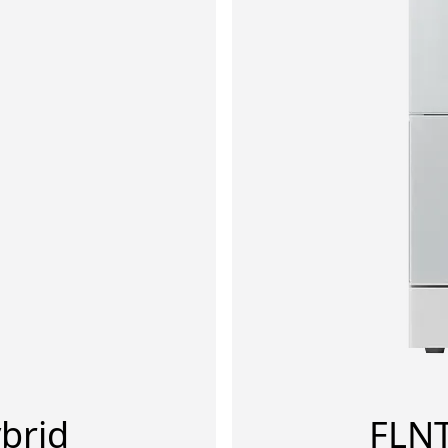
brid
FLNT