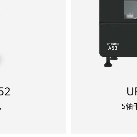
52
U
机
5轴