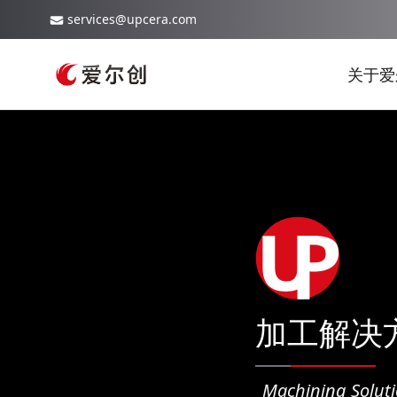
services@upcera.com
关于爱
加工解决
Machining Solut