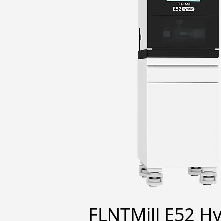
FLNTMill E52 Hy