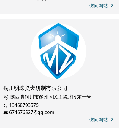
访问网站
铜川明珠义齿研制有限公司
陕西省铜川市耀州区民主路北段东一号
13468793575
674676527@qq.com
访问网站