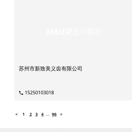
苏州市新致美义齿有限公司
15250103018
<
1
2
3
4
…
96
>