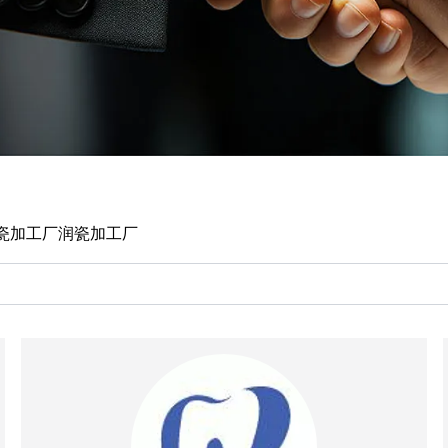
瓷加工厂
润瓷加工厂