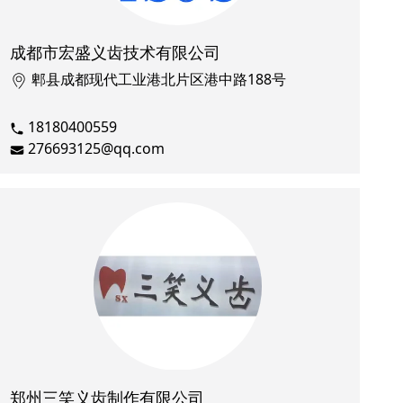
成都市宏盛义齿技术有限公司
郫县成都现代工业港北片区港中路188号
18180400559
276693125@qq.com
郑州三笑义齿制作有限公司