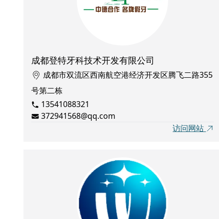
成都登特牙科技术开发有限公司
成都市双流区西南航空港经济开发区腾飞二路355
号第二栋
13541088321
372941568@qq.com
访问网站